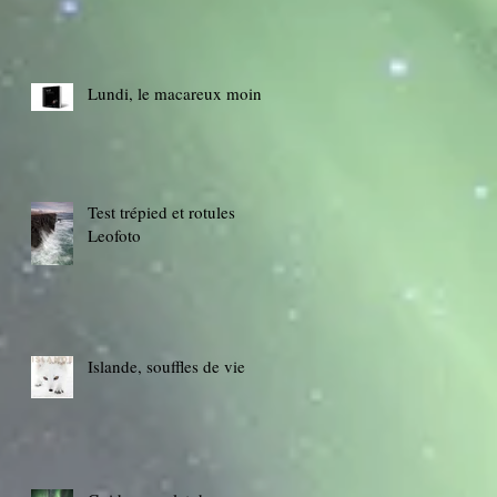
Lundi, le macareux moine
Test trépied et rotules
Leofoto
Islande, souffles de vie