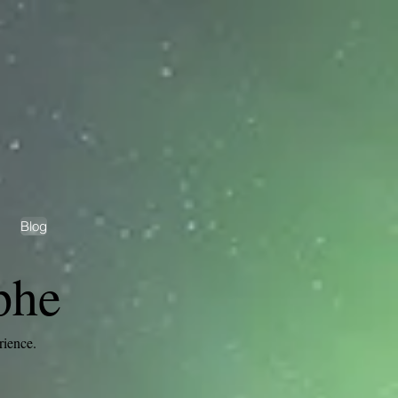
Blog
phe
rience.