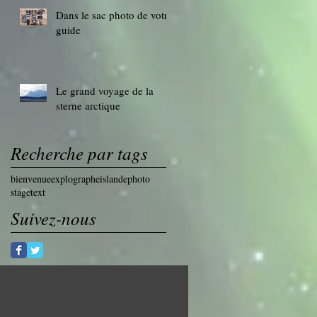
Dans le sac photo de votre
guide
Le grand voyage de la
sterne arctique
Recherche par tags
bienvenue
explographe
islande
photo
stage
text
Suivez-nous